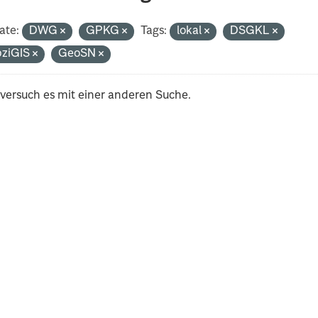
ate:
DWG
GPKG
Tags:
lokal
DSGKL
pziGIS
GeoSN
 versuch es mit einer anderen Suche.