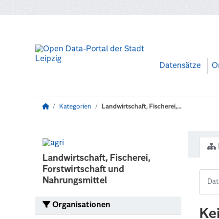
Zum Hauptinhalt wechseln
Datensätze
O
Kategorien
Landwirtschaft, Fischerei,...
Landwirtschaft, Fischerei,
Forstwirtschaft und
Nahrungsmittel
Organisationen
Ke