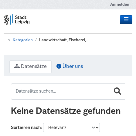
Zum Hauptinhalt wechseln
Anmelden
Kategorien
Landwirtschaft, Fischerei,...
Datensätze
Über uns
Keine Datensätze gefunden
Sortieren nach