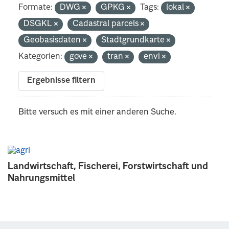
Formate:
DWG
GPKG
Tags:
lokal
DSGKL
Cadastral parcels
Geobasisdaten
Stadtgrundkarte
Kategorien:
gove
tran
envi
Ergebnisse filtern
Bitte versuch es mit einer anderen Suche.
Landwirtschaft, Fischerei, Forstwirtschaft und
Nahrungsmittel