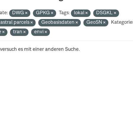
ate:
DWG
GPKG
Tags:
lokal
DSGKL
astral parcels
Geobasisdaten
GeoSN
Kategorie
e
tran
envi
 versuch es mit einer anderen Suche.