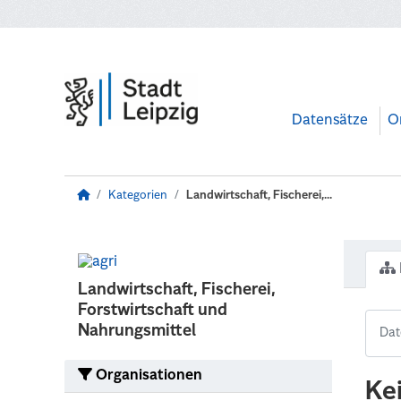
Zum Hauptinhalt wechseln
Datensätze
O
Kategorien
Landwirtschaft, Fischerei,...
Landwirtschaft, Fischerei,
Forstwirtschaft und
Nahrungsmittel
Organisationen
Ke