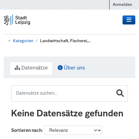
Zum Hauptinhalt wechseln
Anmelden
Kategorien
Landwirtschaft, Fischerei,...
Datensätze
Über uns
Keine Datensätze gefunden
Sortieren nach