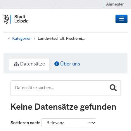
Zum Hauptinhalt wechseln
Anmelden
Kategorien
Landwirtschaft, Fischerei,...
Datensätze
Über uns
Keine Datensätze gefunden
Sortieren nach