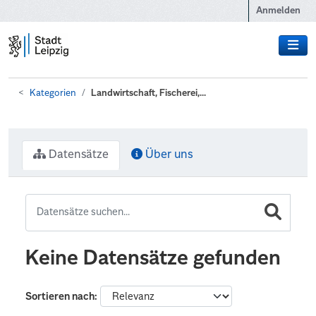
Zum Hauptinhalt wechseln
Anmelden
Kategorien
Landwirtschaft, Fischerei,...
Datensätze
Über uns
Keine Datensätze gefunden
Sortieren nach