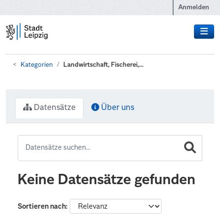
Zum Hauptinhalt wechseln
Anmelden
Kategorien
Landwirtschaft, Fischerei,...
Datensätze
Über uns
Keine Datensätze gefunden
Sortieren nach