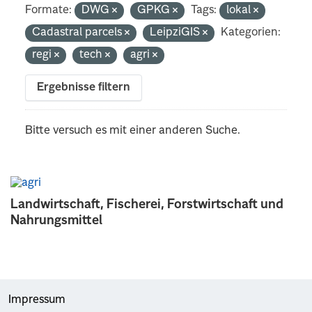
Formate:
DWG
GPKG
Tags:
lokal
Cadastral parcels
LeipziGIS
Kategorien:
regi
tech
agri
Ergebnisse filtern
Bitte versuch es mit einer anderen Suche.
Landwirtschaft, Fischerei, Forstwirtschaft und
Nahrungsmittel
Impressum