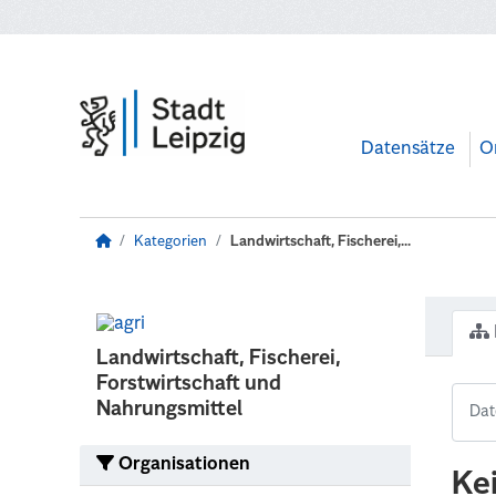
Zum Hauptinhalt wechseln
Datensätze
O
Kategorien
Landwirtschaft, Fischerei,...
Landwirtschaft, Fischerei,
Forstwirtschaft und
Nahrungsmittel
Organisationen
Ke