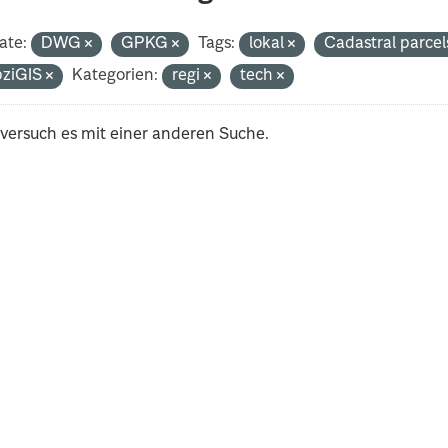
ate:
DWG
GPKG
Tags:
lokal
Cadastral parce
pziGIS
Kategorien:
regi
tech
 versuch es mit einer anderen Suche.