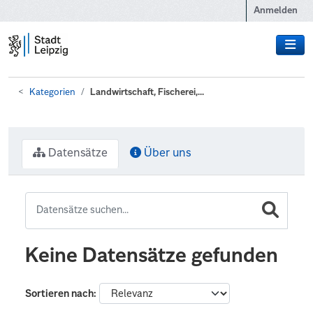
Zum Hauptinhalt wechseln
Anmelden
Kategorien
Landwirtschaft, Fischerei,...
Datensätze
Über uns
Keine Datensätze gefunden
Sortieren nach