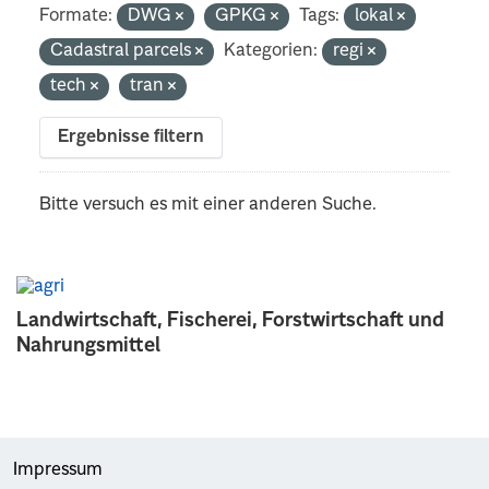
Formate:
DWG
GPKG
Tags:
lokal
Cadastral parcels
Kategorien:
regi
tech
tran
Ergebnisse filtern
Bitte versuch es mit einer anderen Suche.
Landwirtschaft, Fischerei, Forstwirtschaft und
Nahrungsmittel
Impressum