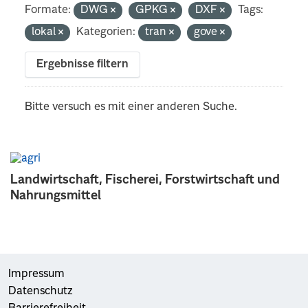
Formate:
DWG
GPKG
DXF
Tags:
lokal
Kategorien:
tran
gove
Ergebnisse filtern
Bitte versuch es mit einer anderen Suche.
Landwirtschaft, Fischerei, Forstwirtschaft und
Nahrungsmittel
Impressum
Datenschutz