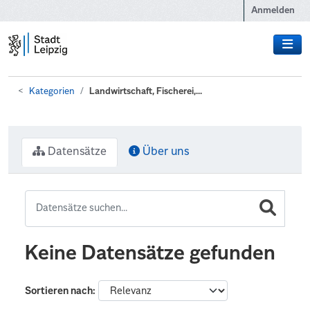
Zum Hauptinhalt wechseln
Anmelden
Kategorien
Landwirtschaft, Fischerei,...
Datensätze
Über uns
Keine Datensätze gefunden
Sortieren nach