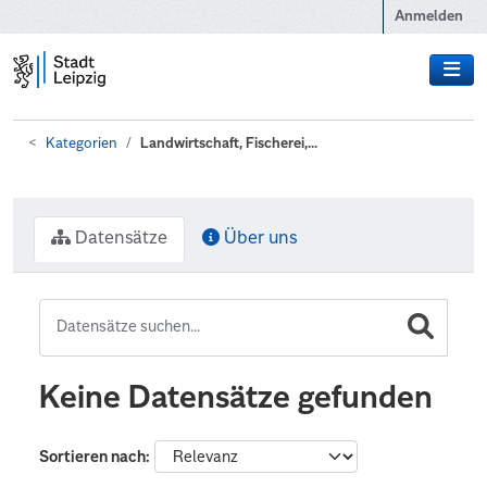
Zum Hauptinhalt wechseln
Anmelden
Kategorien
Landwirtschaft, Fischerei,...
Datensätze
Über uns
Keine Datensätze gefunden
Sortieren nach