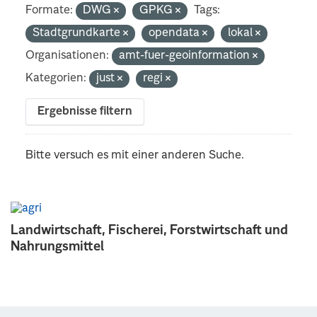
Formate:
DWG
GPKG
Tags:
Stadtgrundkarte
opendata
lokal
Organisationen:
amt-fuer-geoinformation
Kategorien:
just
regi
Ergebnisse filtern
Bitte versuch es mit einer anderen Suche.
Landwirtschaft, Fischerei, Forstwirtschaft und
Nahrungsmittel