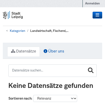
Zum Hauptinhalt wechseln
Anmelden
Kategorien
Landwirtschaft, Fischerei,...
Datensätze
Über uns
Keine Datensätze gefunden
Sortieren nach