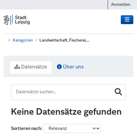
Zum Hauptinhalt wechseln
Anmelden
Kategorien
Landwirtschaft, Fischerei,...
Datensätze
Über uns
Keine Datensätze gefunden
Sortieren nach