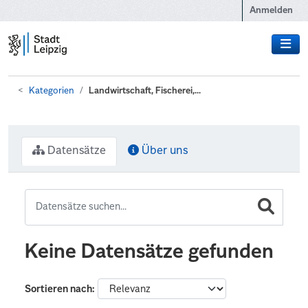
Zum Hauptinhalt wechseln
Anmelden
Kategorien
Landwirtschaft, Fischerei,...
Datensätze
Über uns
Keine Datensätze gefunden
Sortieren nach