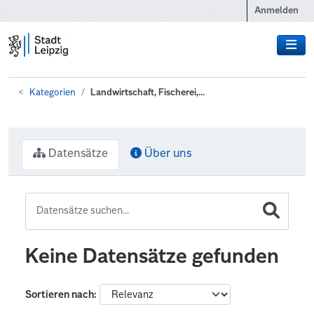
Zum Hauptinhalt wechseln
Anmelden
Kategorien
Landwirtschaft, Fischerei,...
Datensätze
Über uns
Keine Datensätze gefunden
Sortieren nach