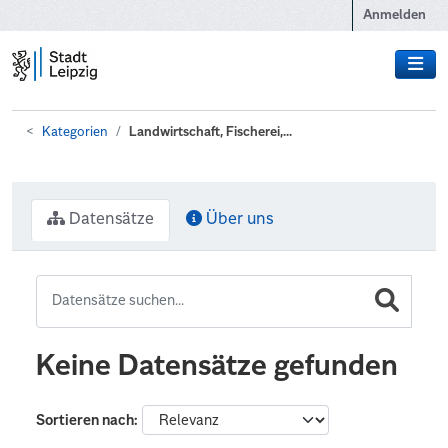
Zum Hauptinhalt wechseln
Anmelden
Kategorien
Landwirtschaft, Fischerei,...
Datensätze
Über uns
Keine Datensätze gefunden
Sortieren nach