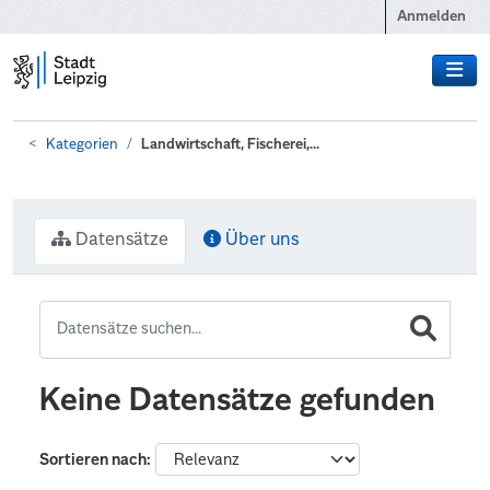
Zum Hauptinhalt wechseln
Anmelden
Kategorien
Landwirtschaft, Fischerei,...
Datensätze
Über uns
Keine Datensätze gefunden
Sortieren nach