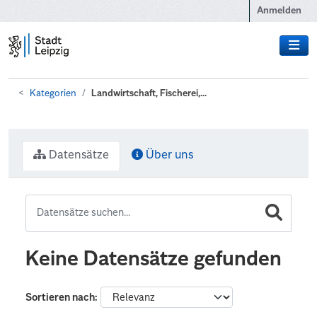
Zum Hauptinhalt wechseln
Anmelden
Kategorien
Landwirtschaft, Fischerei,...
Datensätze
Über uns
Keine Datensätze gefunden
Sortieren nach