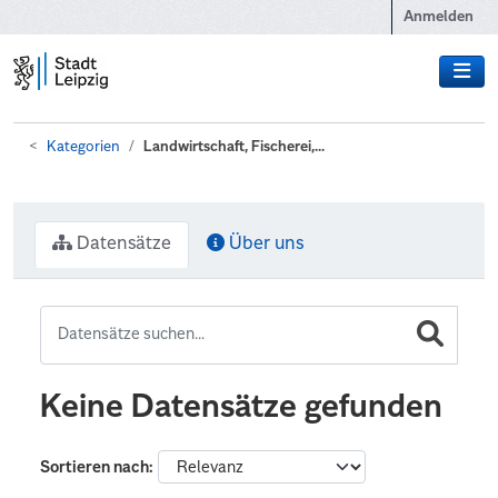
Zum Hauptinhalt wechseln
Anmelden
Kategorien
Landwirtschaft, Fischerei,...
Datensätze
Über uns
Keine Datensätze gefunden
Sortieren nach