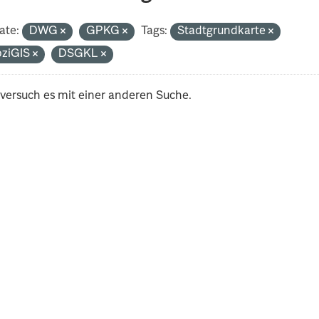
ate:
DWG
GPKG
Tags:
Stadtgrundkarte
pziGIS
DSGKL
 versuch es mit einer anderen Suche.