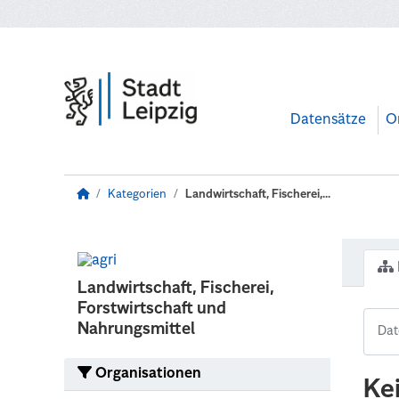
Zum Hauptinhalt wechseln
Datensätze
O
Kategorien
Landwirtschaft, Fischerei,...
Landwirtschaft, Fischerei,
Forstwirtschaft und
Nahrungsmittel
Organisationen
Ke