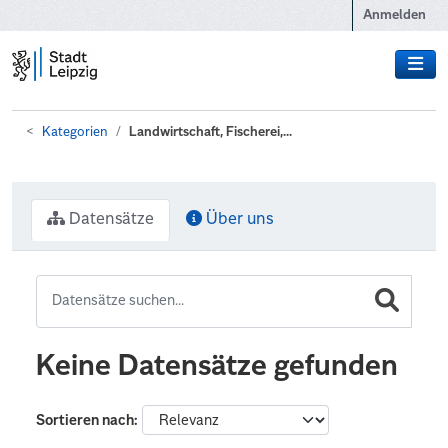
Zum Hauptinhalt wechseln
Anmelden
Kategorien
Landwirtschaft, Fischerei,...
Datensätze
Über uns
Keine Datensätze gefunden
Sortieren nach