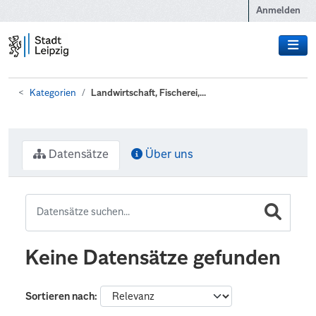
Zum Hauptinhalt wechseln
Anmelden
Kategorien
Landwirtschaft, Fischerei,...
Datensätze
Über uns
Keine Datensätze gefunden
Sortieren nach