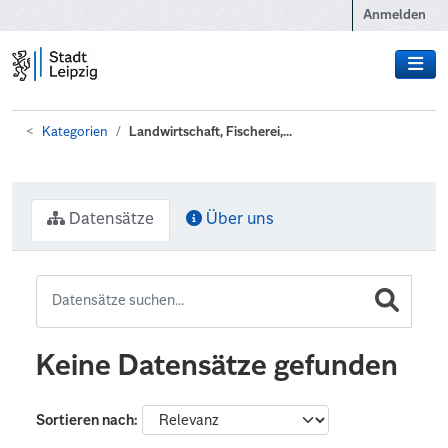
Zum Hauptinhalt wechseln
Anmelden
Kategorien
Landwirtschaft, Fischerei,...
Datensätze
Über uns
Keine Datensätze gefunden
Sortieren nach