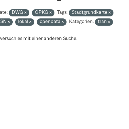
ate:
DWG
GPKG
Tags:
Stadtgrundkarte
oSN
lokal
opendata
Kategorien:
tran
 versuch es mit einer anderen Suche.