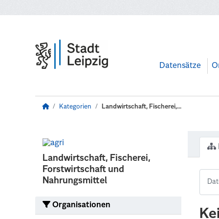
Zum Hauptinhalt wechseln
Datensätze
O
Kategorien
Landwirtschaft, Fischerei,...
Landwirtschaft, Fischerei,
Forstwirtschaft und
Nahrungsmittel
Organisationen
Ke