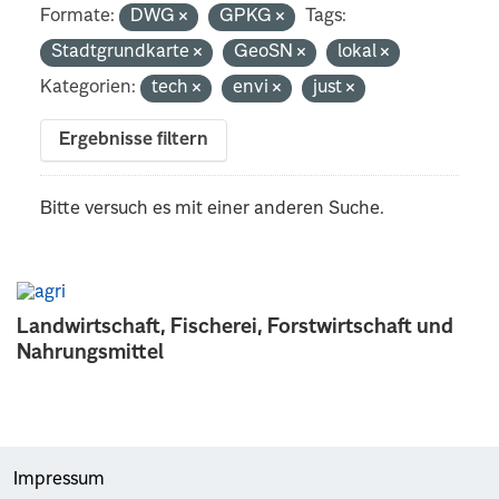
Formate:
DWG
GPKG
Tags:
Stadtgrundkarte
GeoSN
lokal
Kategorien:
tech
envi
just
Ergebnisse filtern
Bitte versuch es mit einer anderen Suche.
Landwirtschaft, Fischerei, Forstwirtschaft und
Nahrungsmittel
Impressum