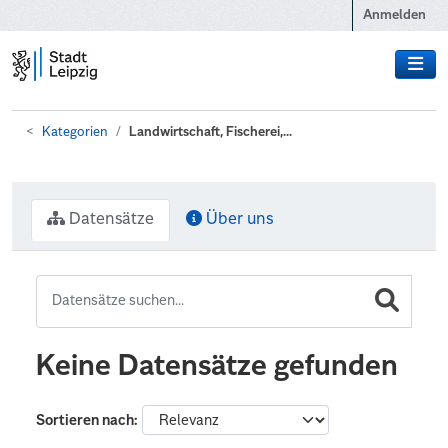
Zum Hauptinhalt wechseln
Anmelden
Kategorien
Landwirtschaft, Fischerei,...
Datensätze
Über uns
Keine Datensätze gefunden
Sortieren nach