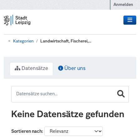
Zum Hauptinhalt wechseln
Anmelden
Kategorien
Landwirtschaft, Fischerei,...
Datensätze
Über uns
Keine Datensätze gefunden
Sortieren nach