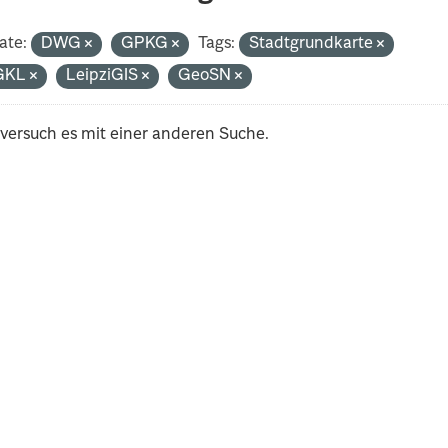
ate:
DWG
GPKG
Tags:
Stadtgrundkarte
GKL
LeipziGIS
GeoSN
 versuch es mit einer anderen Suche.