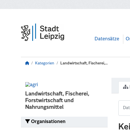
Zum Hauptinhalt wechseln
Datensätze
O
Kategorien
Landwirtschaft, Fischerei,...
Landwirtschaft, Fischerei,
Forstwirtschaft und
Nahrungsmittel
Organisationen
Ke