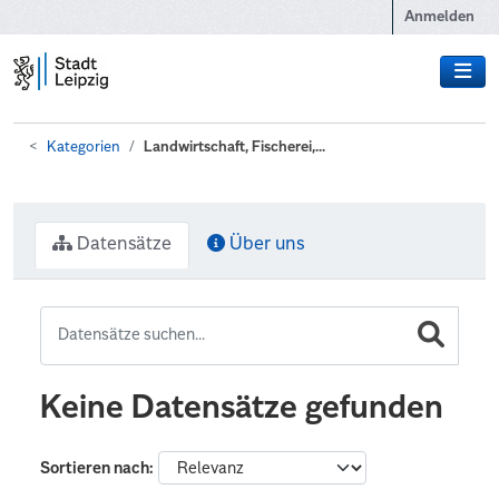
Zum Hauptinhalt wechseln
Anmelden
Kategorien
Landwirtschaft, Fischerei,...
Datensätze
Über uns
Keine Datensätze gefunden
Sortieren nach