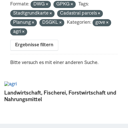
Formate:
DWG
GPKG
Tags:
Stadtgrundkarte
Cadastral parcels
Planung
DSGKL
Kategorien:
gove
agri
Ergebnisse filtern
Bitte versuch es mit einer anderen Suche.
Landwirtschaft, Fischerei, Forstwirtschaft und
Nahrungsmittel