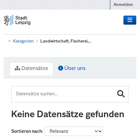
Zum Hauptinhalt wechseln
Anmelden
Kategorien
Landwirtschaft, Fischerei,...
Datensätze
Über uns
Keine Datensätze gefunden
Sortieren nach