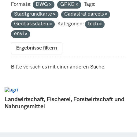
Formate:
DWG
GPKG
Tags:
Stadtgrundkarte
Cadastral parcels
Geobasisdaten
Kategorien:
tech
envi
Ergebnisse filtern
Bitte versuch es mit einer anderen Suche.
Landwirtschaft, Fischerei, Forstwirtschaft und
Nahrungsmittel