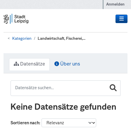
Zum Hauptinhalt wechseln
Anmelden
Kategorien
Landwirtschaft, Fischerei,...
Datensätze
Über uns
Keine Datensätze gefunden
Sortieren nach