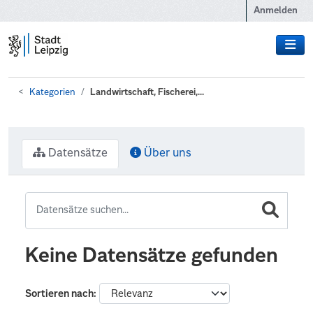
Zum Hauptinhalt wechseln
Anmelden
Kategorien
Landwirtschaft, Fischerei,...
Datensätze
Über uns
Keine Datensätze gefunden
Sortieren nach