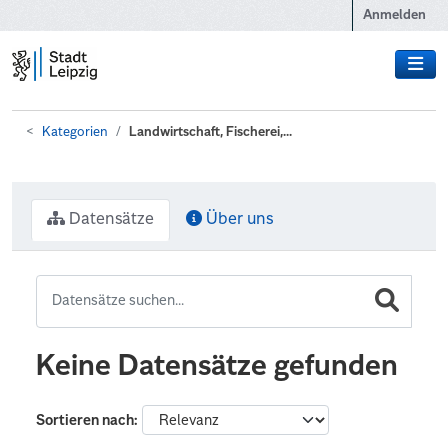
Zum Hauptinhalt wechseln
Anmelden
Kategorien
Landwirtschaft, Fischerei,...
Datensätze
Über uns
Keine Datensätze gefunden
Sortieren nach