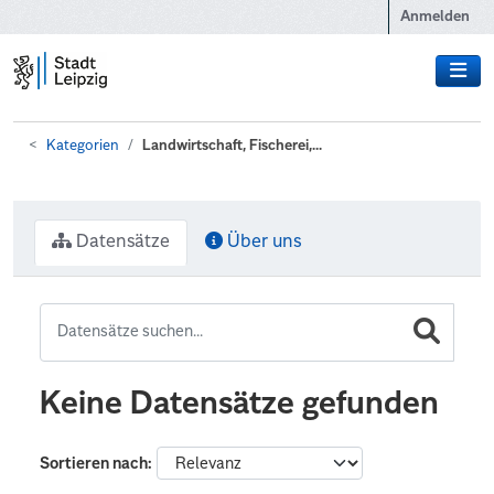
Zum Hauptinhalt wechseln
Anmelden
Kategorien
Landwirtschaft, Fischerei,...
Datensätze
Über uns
Keine Datensätze gefunden
Sortieren nach