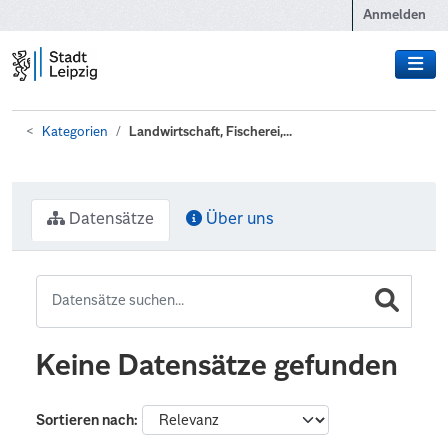
Zum Hauptinhalt wechseln
Anmelden
Kategorien
Landwirtschaft, Fischerei,...
Datensätze
Über uns
Keine Datensätze gefunden
Sortieren nach