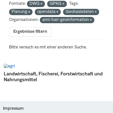
Formate:
DWG
GPKG
Tags:
Planung
opendata
Geobasisdaten
Organisationen:
amt-fuer-geoinformation
Ergebnisse filtern
Bitte versuch es mit einer anderen Suche.
Landwirtschaft, Fischerei, Forstwirtschaft und
Nahrungsmittel
Impressum