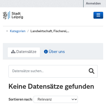
Zum Hauptinhalt wechseln
Anmelden
Kategorien
Landwirtschaft, Fischerei,...
Datensätze
Über uns
Keine Datensätze gefunden
Sortieren nach