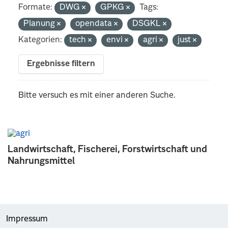
Formate:
DWG
GPKG
Tags:
Planung
opendata
DSGKL
Kategorien:
tech
envi
agri
just
Ergebnisse filtern
Bitte versuch es mit einer anderen Suche.
Landwirtschaft, Fischerei, Forstwirtschaft und
Nahrungsmittel
Impressum