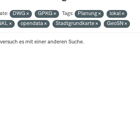
ate:
DWG
GPKG
Tags:
Planung
lokal
GKL
opendata
Stadtgrundkarte
GeoSN
 versuch es mit einer anderen Suche.