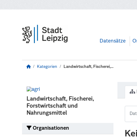
Zum Hauptinhalt wechseln
Datensätze
O
Kategorien
Landwirtschaft, Fischerei,...
Landwirtschaft, Fischerei,
Forstwirtschaft und
Nahrungsmittel
Organisationen
Ke