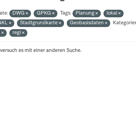
ate:
DWG
GPKG
Tags:
Planung
lokal
GKL
Stadtgrundkarte
Geobasisdaten
Kategorie
n
regi
 versuch es mit einer anderen Suche.