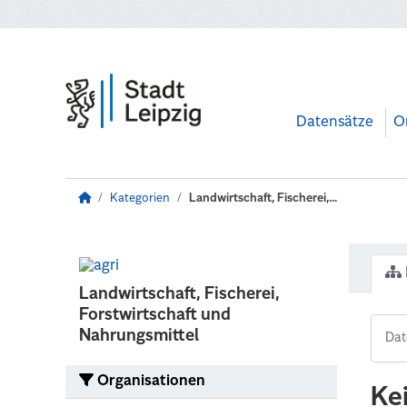
Zum Hauptinhalt wechseln
Datensätze
O
Kategorien
Landwirtschaft, Fischerei,...
Landwirtschaft, Fischerei,
Forstwirtschaft und
Nahrungsmittel
Organisationen
Ke