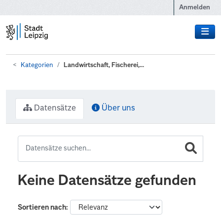
Zum Hauptinhalt wechseln
Anmelden
Kategorien
Landwirtschaft, Fischerei,...
Datensätze
Über uns
Keine Datensätze gefunden
Sortieren nach