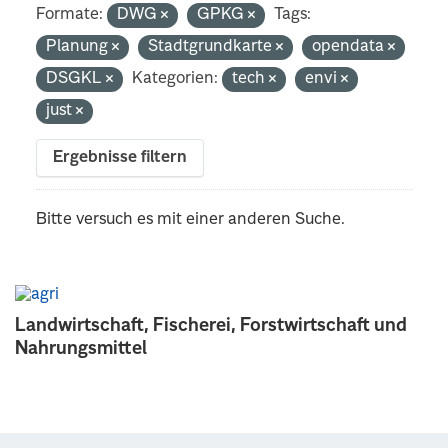
Formate:
DWG
GPKG
Tags:
Planung
Stadtgrundkarte
opendata
DSGKL
Kategorien:
tech
envi
just
Ergebnisse filtern
Bitte versuch es mit einer anderen Suche.
Landwirtschaft, Fischerei, Forstwirtschaft und
Nahrungsmittel