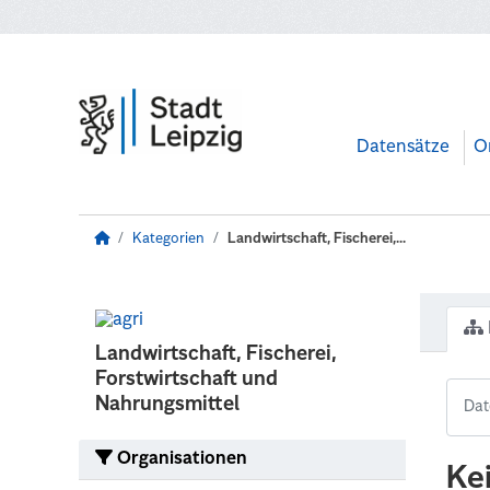
Zum Hauptinhalt wechseln
Datensätze
O
Kategorien
Landwirtschaft, Fischerei,...
Landwirtschaft, Fischerei,
Forstwirtschaft und
Nahrungsmittel
Organisationen
Ke