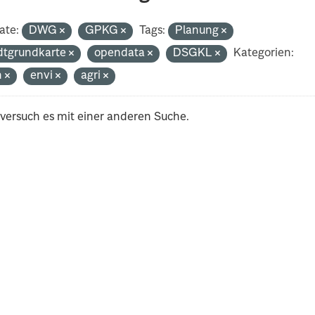
ate:
DWG
GPKG
Tags:
Planung
dtgrundkarte
opendata
DSGKL
Kategorien:
h
envi
agri
 versuch es mit einer anderen Suche.