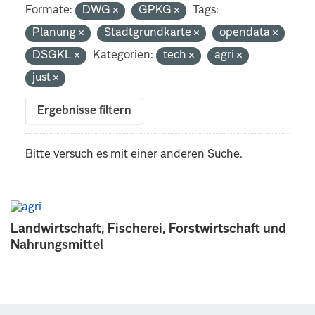
Formate:
DWG
GPKG
Tags:
Planung
Stadtgrundkarte
opendata
DSGKL
Kategorien:
tech
agri
just
Ergebnisse filtern
Bitte versuch es mit einer anderen Suche.
Landwirtschaft, Fischerei, Forstwirtschaft und
Nahrungsmittel