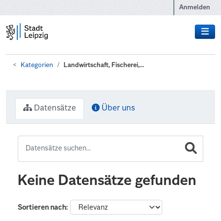
Zum Hauptinhalt wechseln
Anmelden
Kategorien
Landwirtschaft, Fischerei,...
Datensätze
Über uns
Keine Datensätze gefunden
Sortieren nach