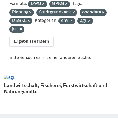
Formate:
DWG
GPKG
Tags:
Planung
Stadtgrundkarte
opendata
DSGKL
Kategorien:
envi
agri
just
Ergebnisse filtern
Bitte versuch es mit einer anderen Suche.
Landwirtschaft, Fischerei, Forstwirtschaft und
Nahrungsmittel