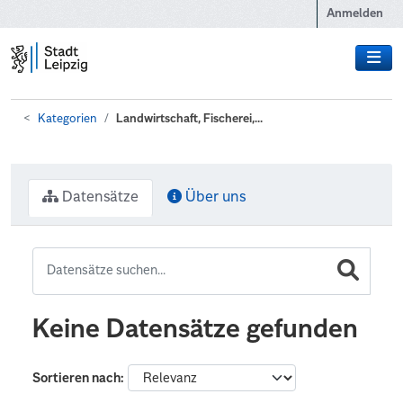
Zum Hauptinhalt wechseln
Anmelden
Kategorien
Landwirtschaft, Fischerei,...
Datensätze
Über uns
Keine Datensätze gefunden
Sortieren nach