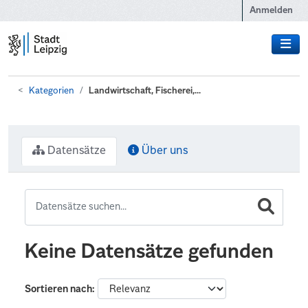
Zum Hauptinhalt wechseln
Anmelden
Kategorien
Landwirtschaft, Fischerei,...
Datensätze
Über uns
Keine Datensätze gefunden
Sortieren nach