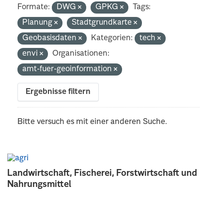
Formate:
DWG
GPKG
Tags:
Planung
Stadtgrundkarte
Geobasisdaten
Kategorien:
tech
envi
Organisationen:
amt-fuer-geoinformation
Ergebnisse filtern
Bitte versuch es mit einer anderen Suche.
Landwirtschaft, Fischerei, Forstwirtschaft und
Nahrungsmittel