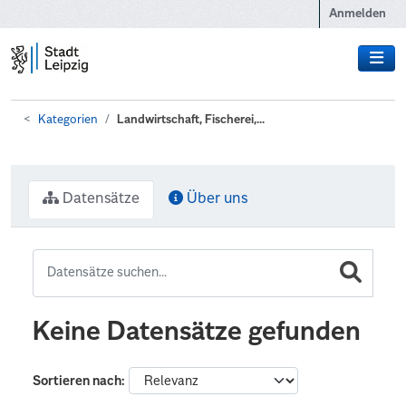
Zum Hauptinhalt wechseln
Anmelden
Kategorien
Landwirtschaft, Fischerei,...
Datensätze
Über uns
Keine Datensätze gefunden
Sortieren nach