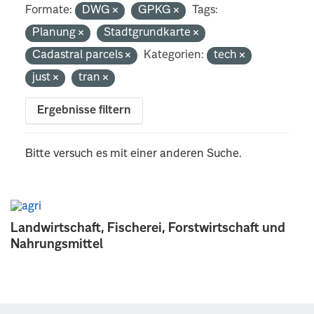
Formate:
DWG
GPKG
Tags:
Planung
Stadtgrundkarte
Cadastral parcels
Kategorien:
tech
just
tran
Ergebnisse filtern
Bitte versuch es mit einer anderen Suche.
Landwirtschaft, Fischerei, Forstwirtschaft und
Nahrungsmittel