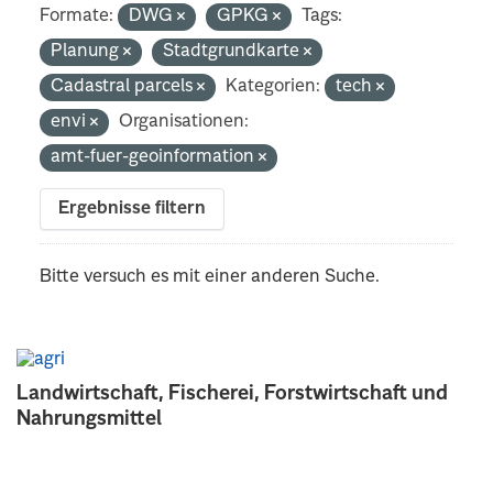
Formate:
DWG
GPKG
Tags:
Planung
Stadtgrundkarte
Cadastral parcels
Kategorien:
tech
envi
Organisationen:
amt-fuer-geoinformation
Ergebnisse filtern
Bitte versuch es mit einer anderen Suche.
Landwirtschaft, Fischerei, Forstwirtschaft und
Nahrungsmittel