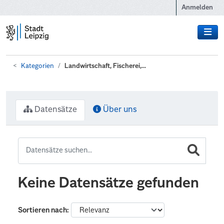
Zum Hauptinhalt wechseln
Anmelden
Kategorien
Landwirtschaft, Fischerei,...
Datensätze
Über uns
Keine Datensätze gefunden
Sortieren nach