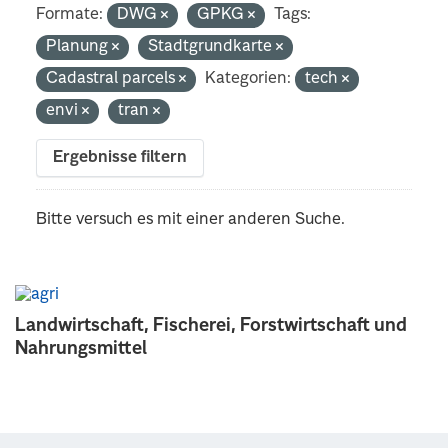
Formate:
DWG
GPKG
Tags:
Planung
Stadtgrundkarte
Cadastral parcels
Kategorien:
tech
envi
tran
Ergebnisse filtern
Bitte versuch es mit einer anderen Suche.
Landwirtschaft, Fischerei, Forstwirtschaft und
Nahrungsmittel