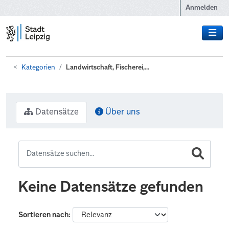
Zum Hauptinhalt wechseln
Anmelden
Kategorien
Landwirtschaft, Fischerei,...
Datensätze
Über uns
Keine Datensätze gefunden
Sortieren nach