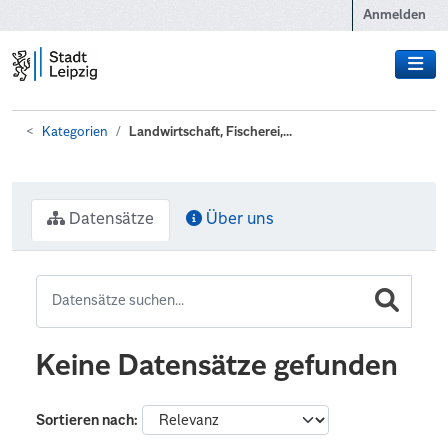
Zum Hauptinhalt wechseln
Anmelden
Kategorien
Landwirtschaft, Fischerei,...
Datensätze
Über uns
Keine Datensätze gefunden
Sortieren nach