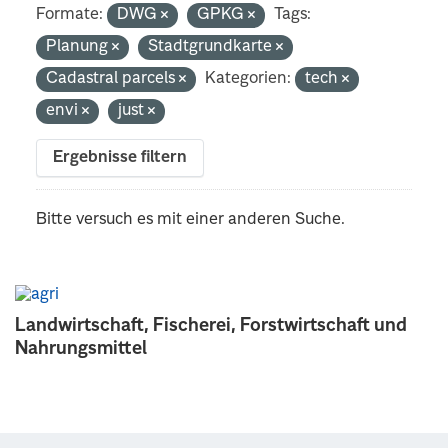
Formate:
DWG
GPKG
Tags:
Planung
Stadtgrundkarte
Cadastral parcels
Kategorien:
tech
envi
just
Ergebnisse filtern
Bitte versuch es mit einer anderen Suche.
Landwirtschaft, Fischerei, Forstwirtschaft und
Nahrungsmittel