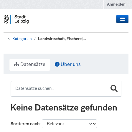
Zum Hauptinhalt wechseln
Anmelden
Kategorien
Landwirtschaft, Fischerei,...
Datensätze
Über uns
Keine Datensätze gefunden
Sortieren nach