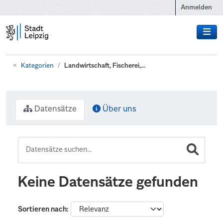
Zum Hauptinhalt wechseln
Anmelden
Kategorien
Landwirtschaft, Fischerei,...
Datensätze
Über uns
Keine Datensätze gefunden
Sortieren nach