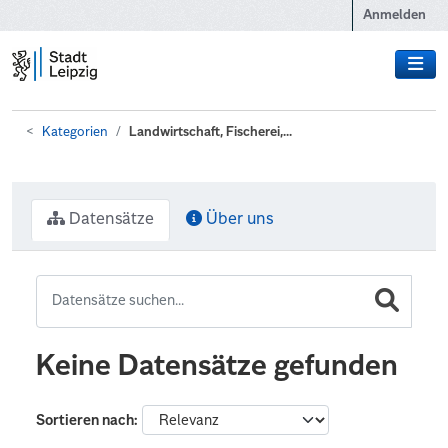
Zum Hauptinhalt wechseln
Anmelden
Kategorien
Landwirtschaft, Fischerei,...
Datensätze
Über uns
Keine Datensätze gefunden
Sortieren nach