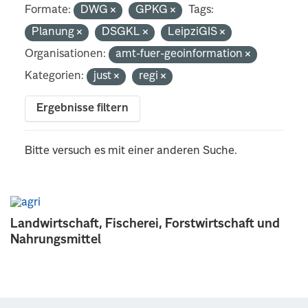
Formate:
DWG
GPKG
Tags:
Planung
DSGKL
LeipziGIS
Organisationen:
amt-fuer-geoinformation
Kategorien:
just
regi
Ergebnisse filtern
Bitte versuch es mit einer anderen Suche.
Landwirtschaft, Fischerei, Forstwirtschaft und
Nahrungsmittel