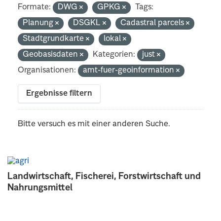
Formate:
DWG
GPKG
Tags:
Planung
DSGKL
Cadastral parcels
Stadtgrundkarte
lokal
Geobasisdaten
Kategorien:
just
Organisationen:
amt-fuer-geoinformation
Ergebnisse filtern
Bitte versuch es mit einer anderen Suche.
Landwirtschaft, Fischerei, Forstwirtschaft und
Nahrungsmittel