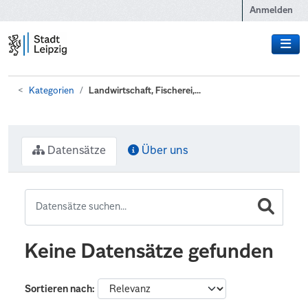
Zum Hauptinhalt wechseln
Anmelden
Kategorien
Landwirtschaft, Fischerei,...
Datensätze
Über uns
Keine Datensätze gefunden
Sortieren nach